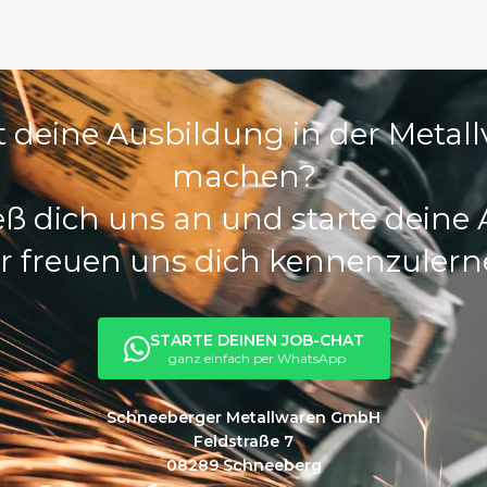
 deine Ausbildung in der Metall
machen?
ß dich uns an und starte deine
r freuen uns dich kennenzulern
STARTE DEINEN JOB-CHAT
ganz einfach per WhatsApp
Schneeberger Metallwaren GmbH
Feldstraße 7
08289 Schneeberg