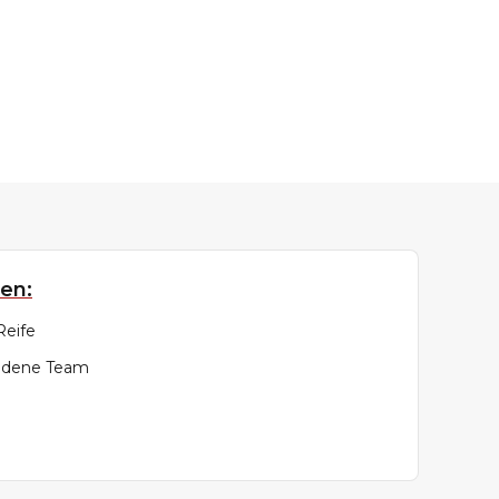
en:
Reife
andene Team